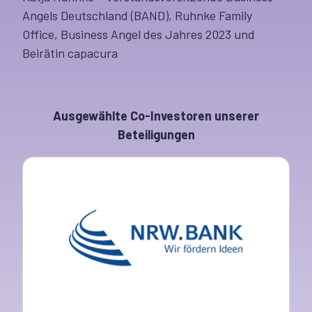
Angels Deutschland (BAND), Ruhnke Family
Office, Business Angel des Jahres 2023 und
Beirätin capacura
Ausgewählte Co-Investoren unserer
Beteiligungen