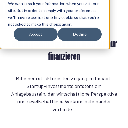
We won't track your information when you visit our
site. But in order to comply with your preferences,
we'll have to use just one tiny cookie so that you're
S
not asked to make this choice again.
t
Accept
Decline
a
Stiftungsvermögen kann mehr als nur
r
finanzieren
t
s
e
i
Mit einem strukturierten Zugang zu Impact-
t
Startup-Investments entsteht ein
e
Anlagebaustein, der wirtschaftliche Perspektive
und gesellschaftliche Wirkung miteinander
verbindet.